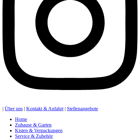
|
Über uns
|
Kontakt & Anfahrt
|
Stellenangebote
Home
Zuhause & Garten
Kisten & Verpackungen
Service & Zubehör